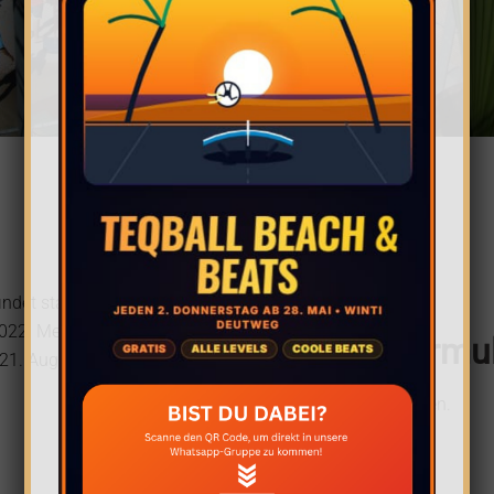
indet statt. Geniesst
2. Melde dich hier schnell
Anmeldeformul
r 21. August 2022.
Anmeldung geschlossen.