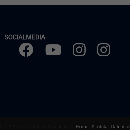
SOCIALMEDIA
Facebook
Youtube
Instagram
Instagra
Herren
Frauen
© 2026 Winti-Panthers Productions ·
Home
·
Kontakt
·
Datenschu