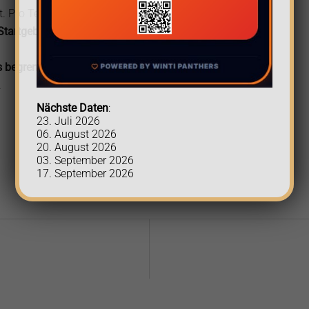
art. Pro Team müssen
Startgebühr von CHF 80.--
 begrenzt
. Die Teams
.
Nächste Daten
:
23. Juli 2026
06. August 2026
20. August 2026
03. September 2026
17. September 2026