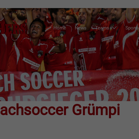
Home
News
Teams
Spons
eachsoccer Grümpi