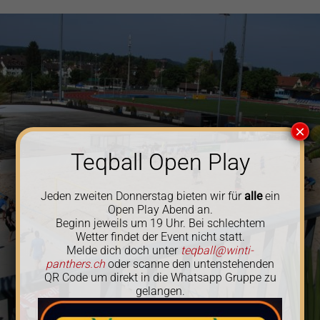
×
Teqball Open Play
Jeden zweiten Donnerstag bieten wir für
alle
ein
Open Play Abend an.
Beginn jeweils um 19 Uhr. Bei schlechtem
Wetter findet der Event nicht statt.
Melde dich doch unter
teqball@winti-
panthers.ch
oder scanne den untenstehenden
QR Code um direkt in die Whatsapp Gruppe zu
gelangen.