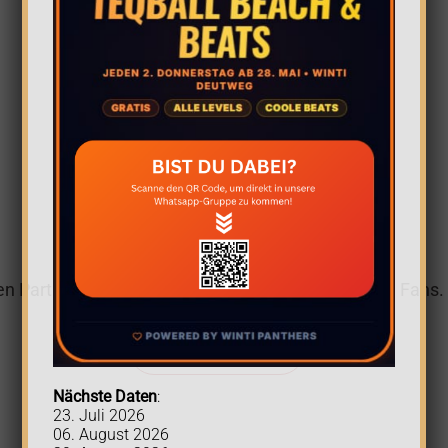
VEREINSSHOP
en Partner in Sachen Bekleidung für Mitglieder und Fans.
VEREINSSHOP
Nächste Daten
:
23. Juli 2026
06. August 2026