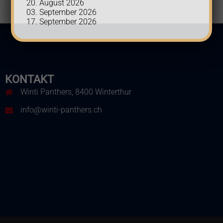
20. August 2026
03. September 2026
17. September 2026
KONTAKT
m
Winti Panthers, 8400 Winterthur
info@winti-panthers.ch