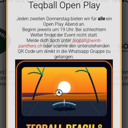
Teqball Open Play
Jeden zweiten Donnerstag bieten wir für
alle
ein
Open Play Abend an.
Beginn jeweils um 19 Uhr. Bei schlechtem
Wetter findet der Event nicht statt.
Melde dich doch unter
teqball@winti-
panthers.ch
oder scanne den untenstehenden
QR Code um direkt in die Whatsapp Gruppe zu
gelangen.
r und Sponsoren angewiesen. Den Sponsoren wiederum biet
onsor der Winti Panthers werden? Nehmen sie Kontakt mi
mehr über unsere Philosophie und Sponsormöglichkeiten
KONTAKTANFRAGE FÜR'S SPONSORING