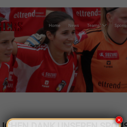
Home
News
Teams
Spons
×
LICHEN DANK UNSEREN SPON