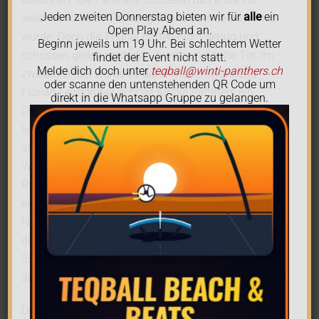
Jeden zweiten Donnerstag bieten wir für
alle
ein
welches von den Thuner gleich wieder beantwortet
Open Play Abend an.
wurde. Doch die Thuner hatten nicht genug und
Beginn jeweils um 19 Uhr. Bei schlechtem Wetter
schossen gleich noch das zweite und dritte Tor. Im
findet der Event nicht statt.
Melde dich doch unter
teqball@winti-panthers.ch
zweiten Drittel wurde es dann wieder spannend.
oder scanne den untenstehenden QR Code um
Florian Leimgruber schoss für die Panthers ein
direkt in die Whatsapp Gruppe zu gelangen.
Doppelpack. Wieder war Gleichstand. Doch auch dies
liessen die Herren aus Thun nicht auf sich sitzen und
antworteten mit Tor Nummer 4 und 5. Die
Winterthurer waren erneut mit zwei Toren im
Rückstand. Im letzten Drittel hiess es Angriff. Durch
einen Freistoss von Fabian Giger und einem guten
Nachsetzen vom Captain Samuel Grossmann wurde
die Partie wieder ausgeglichen. Das Schlussresultat
5:5. Somit gingen die 1. Mannschaft mit einem Punkt
aus Spiez nach Hause.
Den Schlusspunkt für die Panthers an diesem