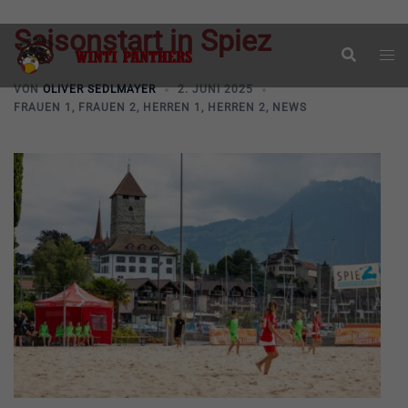
Saisonstart in Spiez
Zum
Suche
Men
Inhalt
ums
springen
VON
OLIVER SEDLMAYER
2. JUNI 2025
FRAUEN 1
,
FRAUEN 2
,
HERREN 1
,
HERREN 2
,
NEWS