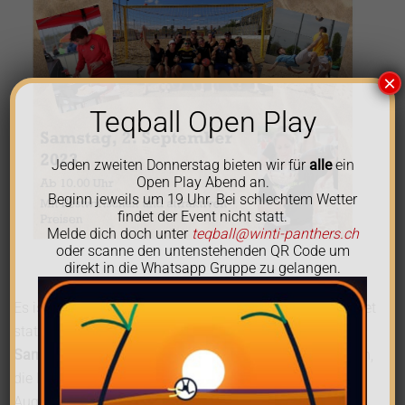
×
Teqball Open Play
Jeden zweiten Donnerstag bieten wir für
alle
ein
Open Play Abend an.
Beginn jeweils um 19 Uhr. Bei schlechtem Wetter
findet der Event nicht statt.
Melde dich doch unter
teqball@winti-panthers.ch
oder scanne den untenstehenden QR Code um
direkt in die Whatsapp Gruppe zu gelangen.
Es ist wieder so weit! Das 7. Winti Panthers Grümpi findet
statt. Geniesst Sommer, Sonne, Sand und Spass am
Samstag, 2. September 2023
. Melde dich
hier
schnell an,
die Plätze sind begrenzt. Die Anmeldefrist ist der 20.
August 2023.