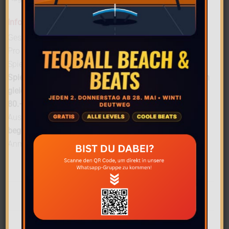
Informationen
Gespielt wird mit vier Feldspielern und einem Torwart.
Pro Team müssen
mindestens zwei Frauen
auf dem
Spielfeld sein! Es dürfen neu maximal
drei lizenzierte
SpielerInnen pro
Team
sein, jedoch
maximal zwei davon
gleichzeitig auf dem Feld sein
. Die
Startgebühr von CHF
80.–
sind am Turniertag mitzubringen.
Aus Kapazitätsgründen ist das Turnier
auf 16 Teams
begrenzt
. Die Teams werden nach Eingang der
Anmeldung berücksichtigt.
Beitragsnavigation
Aarau: Kein guter Fleck für die Panthers
Saisonstart in Spiez