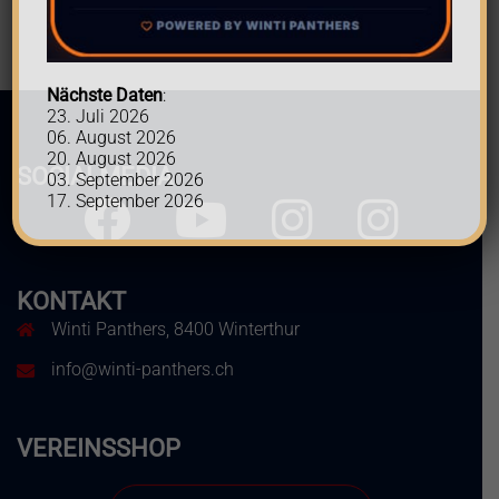
Nächste Daten
:
23. Juli 2026
06. August 2026
20. August 2026
SOCIALMEDIA
03. September 2026
17. September 2026
Facebook
Youtube
Instagram
Instagram
Herren
Frauen
KONTAKT
Winti Panthers, 8400 Winterthur
info@winti-panthers.ch
VEREINSSHOP