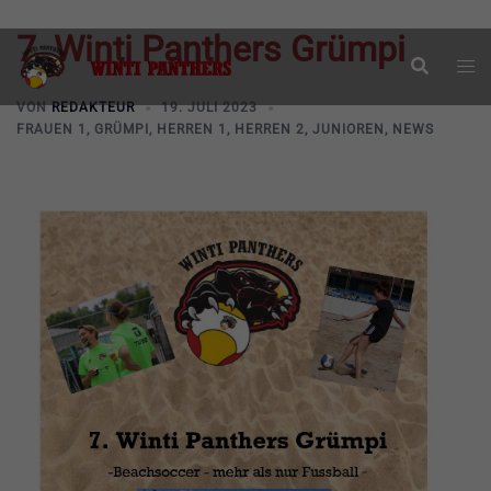
7. Winti Panthers Grümpi
Zum
Suche
Men
Inhalt
ums
springen
VON
REDAKTEUR
19. JULI 2023
FRAUEN 1
,
GRÜMPI
,
HERREN 1
,
HERREN 2
,
JUNIOREN
,
NEWS