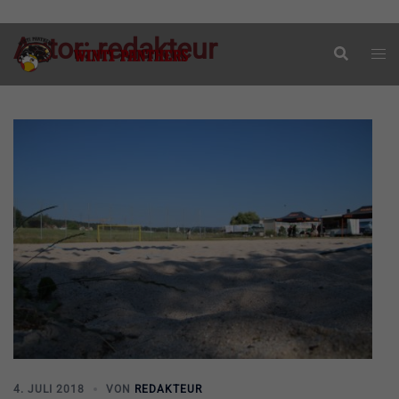
Zum
Autor:
redakteur
Suche
Men
Inhalt
ums
springen
4. JULI 2018
VON
REDAKTEUR