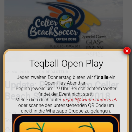
×
Teqball Open Play
22. MAI 2018
VON
REDAKTEUR
Jeden zweiten Donnerstag bieten wir für
alle
ein
Update: Panthers am Celler
Open Play Abend an.
Beginn jeweils um 19 Uhr. Bei schlechtem Wetter
Beach Soccer Open 2018
findet der Event nicht statt.
Melde dich doch unter
teqball@winti-panthers.ch
oder scanne den untenstehenden QR Code um
direkt in die Whatsapp Gruppe zu gelangen.
Der Spielplan und die Gruppen für das Celler Beach
Soccer Open wurde bekannt gegeben. Die Winterthurer
wurden zum Celler Beach Soccer Open 2018 eingeladen.