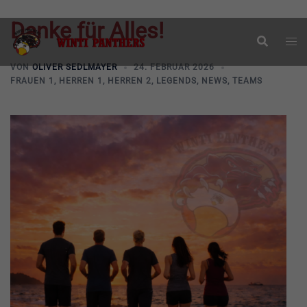
Danke für Alles!
Zum
Suche
Men
Inhalt
ums
springen
VON
OLIVER SEDLMAYER
24. FEBRUAR 2026
FRAUEN 1
,
HERREN 1
,
HERREN 2
,
LEGENDS
,
NEWS
,
TEAMS