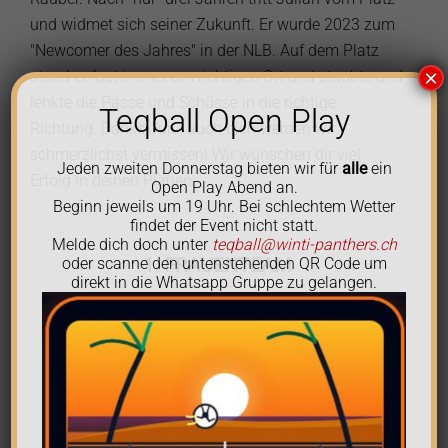
und widmet sich seiner Zukunft. Er wurde 2023 zum
"Newcomer des Jahres" in der NLB. Auf dem Platz
×
stand er fast immer am richtigen Ort und staubte und
lenkte die Pässe und Schüsse in die richtige
Teqball Open Play
Richtung. Danke Juju, auch dich werden wir
schmerzlichst vermissen! Wir wünschen dir viel
Jeden zweiten Donnerstag bieten wir für
alle
ein
Erfolg in deinen Plänen.
Open Play Abend an.
Beginn jeweils um 19 Uhr. Bei schlechtem Wetter
findet der Event nicht statt.
Melde dich doch unter
teqball@winti-panthers.ch
1. FRAUENTEAM
oder scanne den untenstehenden QR Code um
direkt in die Whatsapp Gruppe zu gelangen.