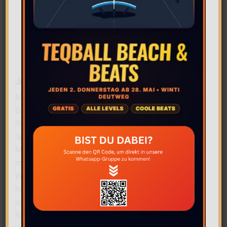
Jaqueline Stucki
Mit Jackie verlieren wir nach fast 15 Jahren eine
Gründerin der Frauenabteilung bei den Panthers. Mit
ihr wuchs das erste Team stetig und sie hatte als
Spielertrainerin massiven Einfluss auf den
Meistertitel 2024. Ebenso ruf sie in Zusammenarbeit
mit anderen Spielerinnen das zweite Team ins Leben.
Wo immer die Frauenteams waren, war auch Jackie
nicht weit davon entfernt. Auch dich werden wir
schmerzlich vermissen! Wir wünschen dir zu deinem
Ruhestand viel Spass. Geniesse die nun erhaltene