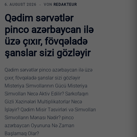
6. AUGUST 2026
VON
REDAKTEUR
Qədim sərvətlər
pinco azərbaycan ilə
üzə çıxır, fövqəladə
şanslar sizi gözləyir
Qədim sərvətlər pinco azərbaycan ilə üzə
çıxır, fövqəladə şanslar sizi gözləyir
Misteriya Simvollarının Gücü Misteriya
Simvolları Necə Aktiv Edilir? Sarkofaqın
Gizli Xəzinələri Multiplikatorlar Necə
İşləyir? Qədim Misir Təsvirləri və Simvolları
Simvolların Mənası Nədir? pinco
azərbaycan Oyununa Nə Zaman
Başlamaq Olar?